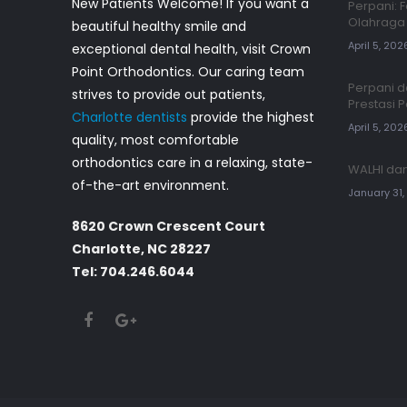
New Patients Welcome! If you want a
Perpani:
Olahraga 
beautiful healthy smile and
April 5, 202
exceptional dental health, visit Crown
Point Orthodontics. Our caring team
Perpani d
strives to provide out patients,
Prestasi 
Charlotte dentists
provide the highest
April 5, 202
quality, most comfortable
orthodontics care in a relaxing, state-
WALHI dan
of-the-art environment.
January 31
8620 Crown Crescent Court
Charlotte, NC 28227
Tel: 704.246.6044