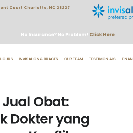
ent Court Charlotte, NC 28227
No Insurance? No Problem!
Click Here
HOURS
INVISALIGN & BRACES
OUR TEAM
TESTIMONIALS
FINAN
 Jual Obat:
k Dokter yang