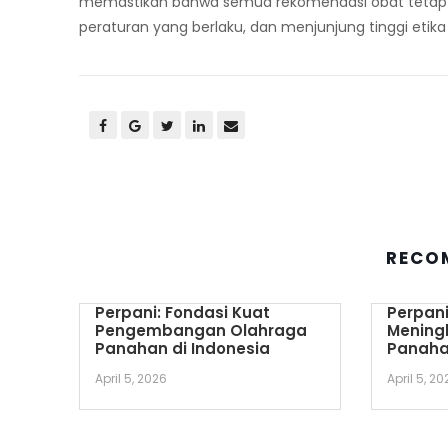
memastikan bahwa semua rekomendasi obat tetap 
peraturan yang berlaku, dan menjunjung tinggi
etika
RECO
Perpani: Fondasi Kuat
Perpani
Pengembangan Olahraga
Mening
Panahan di Indonesia
Panaha
April 5, 2026
April 5, 20