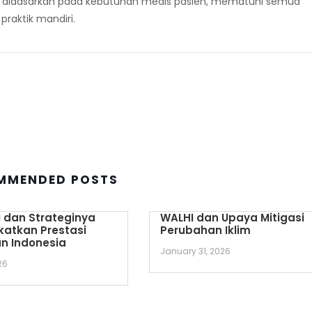
didasarkan pada kebutuhan medis pasien, mematuhi semua
 praktik mandiri
.
MMENDED POSTS
 dan Strateginya
WALHI dan Upaya Mitigasi
katkan Prestasi
Perubahan Iklim
n Indonesia
January 31, 2026
26