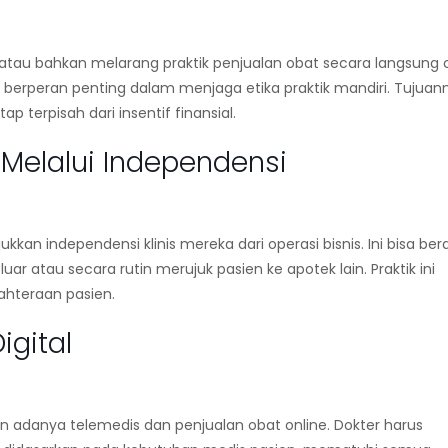
 atau bahkan melarang praktik penjualan obat secara langsung 
esi berperan penting dalam menjaga
etika praktik mandiri
. Tujuan
terpisah dari insentif finansial.
elalui Independensi
an independensi klinis mereka dari operasi bisnis. Ini bisa bera
r atau secara rutin merujuk pasien ke apotek lain. Praktik ini
ahteraan pasien.
igital
gan adanya telemedis dan penjualan obat
online
. Dokter harus