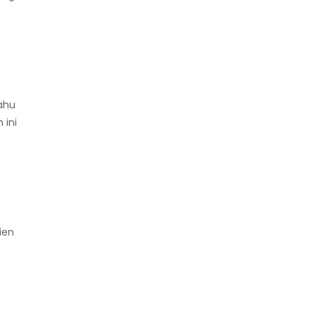
tahu
 ini
ien