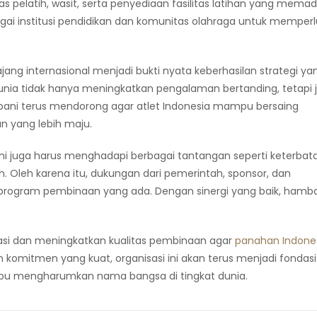
tas pelatih, wasit, serta penyediaan fasilitas latihan yang memad
agai institusi pendidikan dan komunitas olahraga untuk memper
 ajang internasional menjadi bukti nyata keberhasilan strategi ya
dunia tidak hanya meningkatkan pengalaman bertanding, tetapi 
rpani terus mendorong agar atlet Indonesia mampu bersaing
n yang lebih maju.
ni juga harus menghadapi berbagai tantangan seperti keterbat
. Oleh karena itu, dukungan dari pemerintah, sponsor, dan
rogram pembinaan yang ada. Dengan sinergi yang baik, hamb
asi dan meningkatkan kualitas pembinaan agar
panahan Indone
 komitmen yang kuat, organisasi ini akan terus menjadi fondasi
u mengharumkan nama bangsa di tingkat dunia.