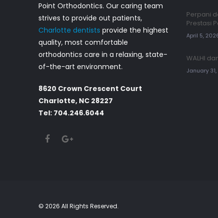
Point Orthodontics. Our caring team
Perpani d
strives to provide out patients,
Prestasi 
Charlotte dentists
provide the highest
April 5, 202
quality, most comfortable
orthodontics care in a relaxing, state-
WALHI dan
of-the-art environment.
January 31
8620 Crown Crescent Court
Charlotte, NC 28227
Tel: 704.246.6044
©
2026 All Rights Reserved.