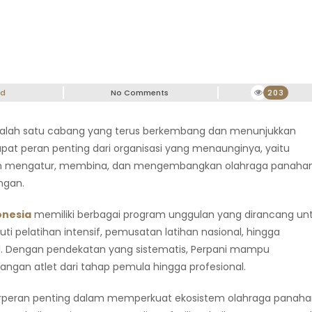
ed
No Comments
203
 salah satu cabang yang terus berkembang dan menunjukkan
apat peran penting dari organisasi yang menaunginya, yaitu
alam mengatur, membina, dan mengembangkan olahraga panahan
ngan.
onesia
memiliki berbagai program unggulan yang dirancang un
ti pelatihan intensif, pemusatan latihan nasional, hingga
nal. Dengan pendekatan yang sistematis, Perpani mampu
an atlet dari tahap pemula hingga profesional.
rperan penting dalam memperkuat ekosistem olahraga panaha