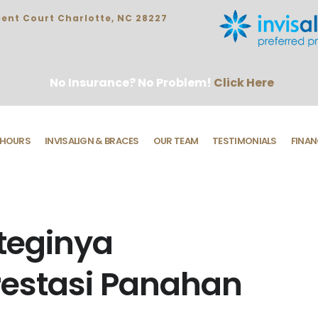
ent Court Charlotte, NC 28227
No Insurance? No Problem!
Click Here
HOURS
INVISALIGN & BRACES
OUR TEAM
TESTIMONIALS
FINAN
teginya
estasi Panahan