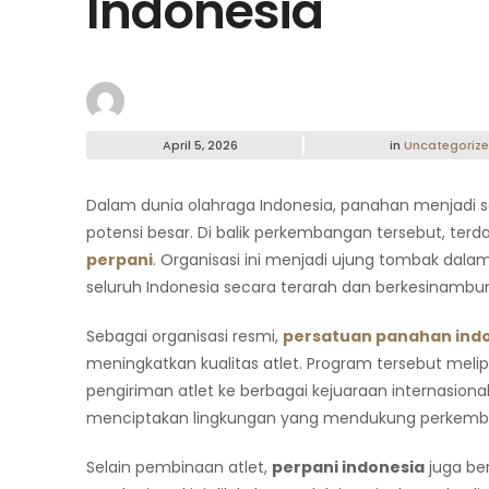
Indonesia
April 5, 2026
in
Uncategoriz
Dalam dunia olahraga Indonesia, panahan menjadi
potensi besar. Di balik perkembangan tersebut, terd
perpani
. Organisasi ini menjadi ujung tombak d
seluruh Indonesia secara terarah dan berkesinambu
Sebagai organisasi resmi,
persatuan panahan ind
meningkatkan kualitas atlet. Program tersebut melipu
pengiriman atlet ke berbagai kejuaraan internasio
menciptakan lingkungan yang mendukung perkembang
Selain pembinaan atlet,
perpani indonesia
juga be