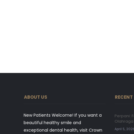
ABOUT US
RECENT
New Patients Welcome! If you want a
Perpani:
Olahraga 
beautiful healthy smile and
April 5, 202
exceptional dental health, visit Crown