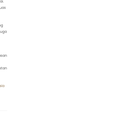
ai.
luas
ng
juga
asan
atan
sia