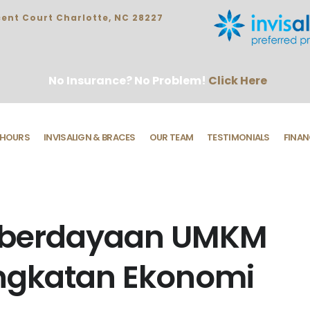
ent Court Charlotte, NC 28227
No Insurance? No Problem!
Click Here
HOURS
INVISALIGN & BRACES
OUR TEAM
TESTIMONIALS
FINAN
berdayaan UMKM
ngkatan Ekonomi