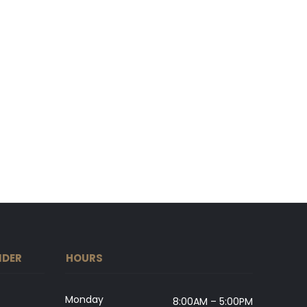
IDER
HOURS
Monday
8:00AM – 5:00PM