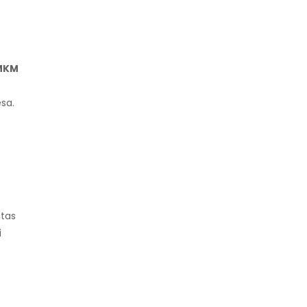
MKM
sa.
itas
i