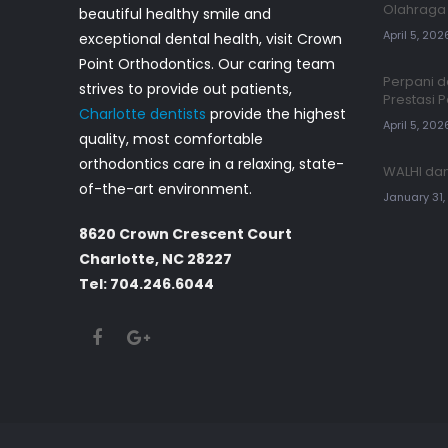
Olahraga 
beautiful healthy smile and
April 5, 202
exceptional dental health, visit Crown
Point Orthodontics. Our caring team
Perpani d
strives to provide out patients,
Prestasi 
Charlotte dentists
provide the highest
April 5, 202
quality, most comfortable
orthodontics care in a relaxing, state-
WALHI dan
of-the-art environment.
January 31
8620 Crown Crescent Court
Charlotte, NC 28227
Tel: 704.246.6044