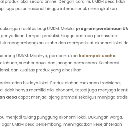
l produk lokal secara online. Dengan cara ini, UMKM desa tidak
pi juga pasar nasional hingga internasional, meningkatkan
ukungan fasilitas bagi UMKM. Melalui
program pembinaan U
, penyediaan tempat produksi, hingga bantuan pemasaran.
 untuk mengembangkan usaha dan memperkuat ekonomi lokal de
endorong UMKM. Misalnya, pembentukan
kelompok usaha
ahuan, sumber daya, dan jaringan pemasaran. Kolaborasi
nsi, dan kualitas produk yang dihasilkan.
lestarian budaya lokal. Produk olahan makanan tradisional,
al tidak hanya memiliki nilai ekonomi, tetapi juga menjaga ident
lan desa
dapat menjadi ajang promosi sekaligus menjaga tradis
mpu menjadi tulang punggung ekonomi lokal. Dukungan warga,
nci agar UMKM desa berkembang, meningkatkan kesejahteraan