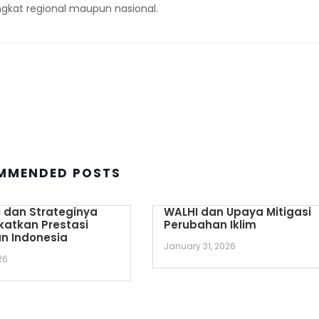
gkat regional maupun nasional.
MMENDED POSTS
 dan Strateginya
WALHI dan Upaya Mitigasi
katkan Prestasi
Perubahan Iklim
n Indonesia
January 31, 2026
26