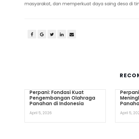
masyarakat, dan memperkuat daya saing desa di tin
RECO
Perpani: Fondasi Kuat
Perpani
Pengembangan Olahraga
Mening
Panahan di Indonesia
Panaha
April 5, 2026
April 5, 20