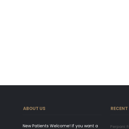
ABOUT US
RECENT
New Patients Welcome! If you want a
Perpani: