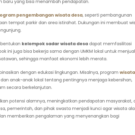
lan baru yang bisa menambah pendapatan.
rogram pengembangan wisata desa
, seperti pembangunan
yediaan tempat parkir dan area istirahat. Dukungan ini membuat wi
engunjung.
embentukan
kelompok sadar wisata desa
dapat memfasilitasi
ok ini juga bisa bekerja sama dengan UMKM lokal untuk menjual
wisatawan, sehingga manfaat ekonomi lebih merata.
nasikan dengan edukasi lingkungan. Misalnya, program
wisata
dan anak-anak lokal tentang pentingnya menjaga kebersihan,
m secara berkelanjutan.
malkan potensi alamnya, meningkatkan pendapatan masyarakat, 
sa, pemerintah, dan pihak swasta menjadi kunci agar wisata al
 dan memberikan pengalaman yang menyenangkan bagi