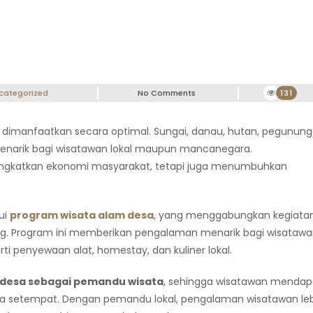
categorized
No Comments
131
m dimanfaatkan secara optimal. Sungai, danau, hutan, pegunung
narik bagi wisatawan lokal maupun mancanegara.
ngkatkan ekonomi masyarakat, tetapi juga menumbuhkan
ui
program wisata alam desa
, yang menggabungkan kegiata
ng. Program ini memberikan pengalaman menarik bagi wisataw
i penyewaan alat, homestay, dan kuliner lokal.
 desa sebagai pemandu wisata
, sehingga wisatawan mendap
una setempat. Dengan pemandu lokal, pengalaman wisatawan le