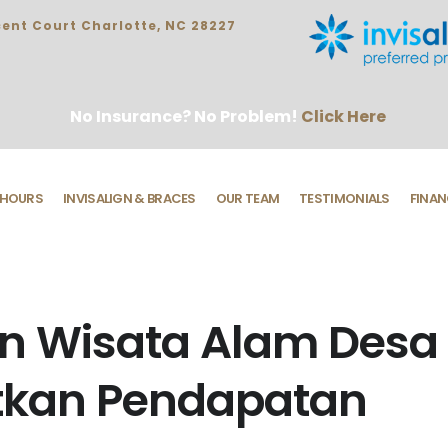
ent Court Charlotte, NC 28227
No Insurance? No Problem!
Click Here
HOURS
INVISALIGN & BRACES
OUR TEAM
TESTIMONIALS
FINAN
 Wisata Alam Desa
tkan Pendapatan