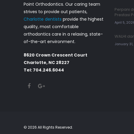
Point Orthodontics. Our caring team
Perpani d
strives to provide out patients,
Prestasi 
Charlotte dentists
provide the highest
April 5, 202
quality, most comfortable
orthodontics care in a relaxing, state-
WALHI dan
of-the-art environment.
January 31
8620 Crown Crescent Court
Charlotte, NC 28227
Tel: 704.246.6044
©
2026 All Rights Reserved.